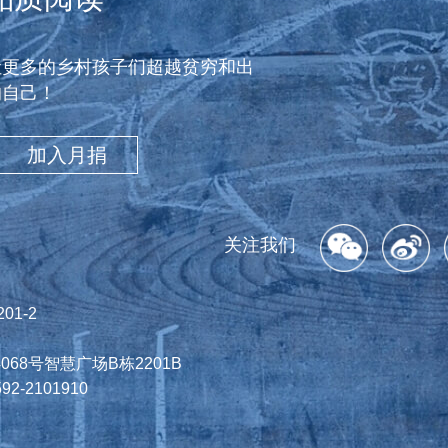
让更多的乡村孩子们超越贫穷和出
的自己！
加入月捐
关注我们
1-2
8号智慧广场B栋2201B
-2101910