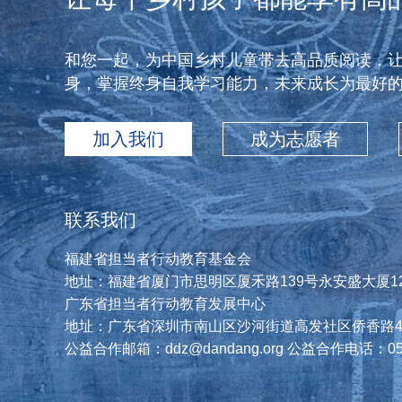
和您一起，为中国乡村儿童带去高品质阅读，
身，掌握终身自我学习能力，未来成长为最好
加入我们
成为志愿者
联系我们
福建省担当者行动教育基金会
地址：福建省厦门市思明区厦禾路139号永安盛大厦120
广东省担当者行动教育发展中心
地址：广东省深圳市南山区沙河街道高发社区侨香路406
公益合作邮箱：ddz@dandang.org 公益合作电话：0592